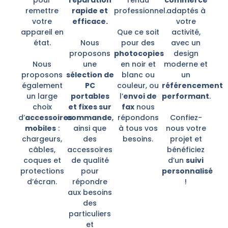
remettre
rapide et
professionnel.
adaptés à
votre
efficace.
votre
appareil en
Que ce soit
activité,
état.
Nous
pour des
avec un
proposons
photocopies
design
Nous
une
en noir et
moderne et
proposons
sélection de
blanc ou
un
également
PC
couleur, ou
référencement
un large
portables
l’
envoi de
performant
.
choix
et fixes sur
fax
nous
d’
accessoires
commande
,
répondons
Confiez-
mobiles
:
ainsi que
à tous vos
nous votre
chargeurs,
des
besoins.
projet et
câbles,
accessoires
bénéficiez
coques et
de qualité
d’un
suivi
protections
pour
personnalisé
d’écran.
répondre
!
aux besoins
des
particuliers
et