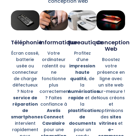
conception web
Téléphonie
Informatique
Bureautique
Conception
Web
Écran cassé,
Votre
Profitez
batterie
ordinateur
d’une
Boostez
usée ou
ralentit ou
impression
votre
connecteur
ne
haute
présence en
de charge
fonctionne
qualité
, de
ligne avec
défectueux
plus
la
un site web
? Notre
correctement
numérisation
sur-mesure !
service de
? Faites
rapide
et de
Nous créons
réparation
confiance à
la
et
de
Avelis
plastification
optimisons
smartphones
Connect
de
des
sites
intervient
Cavalaire
documents
vitrines
et
rapidement
pour une
pour un
e-
pour
réparation
rendu
commerce