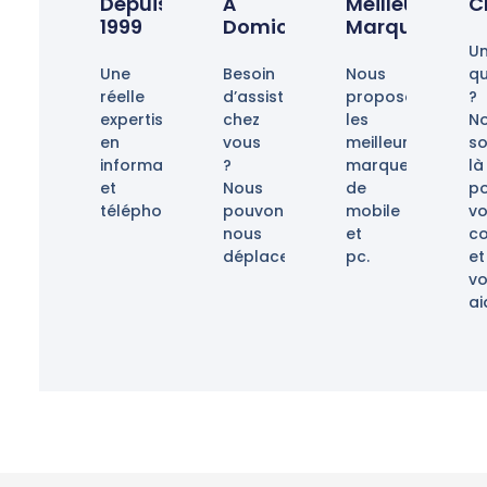
Depuis
À
Meilleurs
C
1999
Domicile
Marques
U
Une
Besoin
Nous
qu
réelle
d’assistance
proposons
?
expertise
chez
les
N
en
vous
meilleurs
s
informatique
?
marques
là
et
Nous
de
p
téléphonie.
pouvons
mobile
v
nous
et
co
déplacer.
pc.
et
v
ai