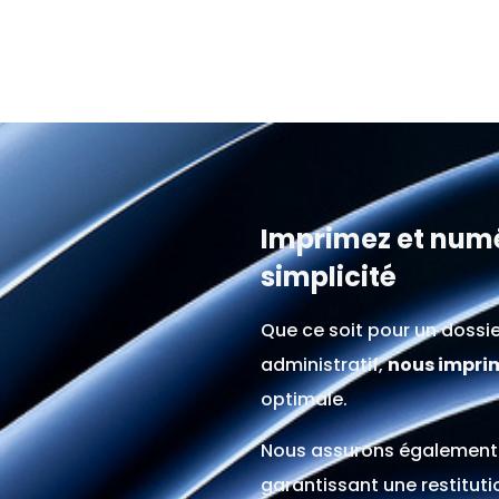
Imprimez et numé
simplicité
Que ce soit pour un dossi
administratif,
nous imprim
optimale.
Nous assurons également
garantissant une restituti