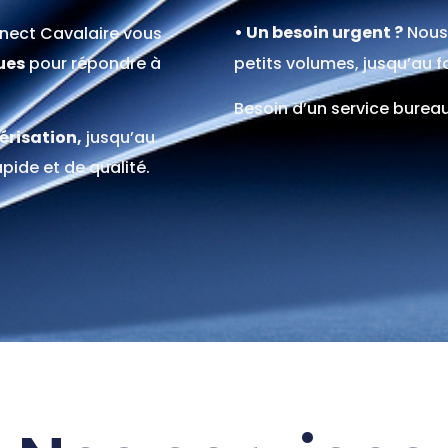
•
Un besoin urgent ?
Nous
nnect Cavalaire vous
ues
pour répondre à
petits volumes, jusqu’au 
Besoin d’un service burea
érisation,
jusqu’au
apide et de qualité.