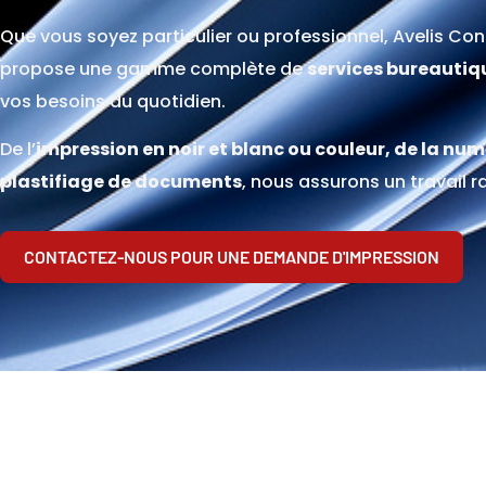
Que vous soyez particulier ou professionnel, Avelis Co
propose une gamme complète de
services bureautiq
vos besoins du quotidien.
De l’
impression en noir et blanc ou couleur, de la num
plastifiage de documents
, nous assurons un travail r
CONTACTEZ-NOUS POUR UNE DEMANDE D'IMPRESSION